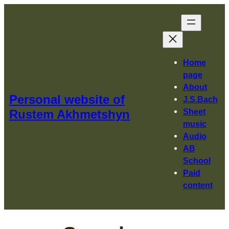
Перейти
к
содержимому
Home
page
About
Personal website of
J.S.Bach
Sheet
Rustem Akhmetshyn
music
Audio
AB
School
Paid
content