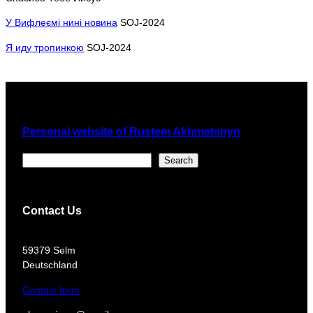
У Вифлеємі нині новина
SOJ-2024
Я иду тропинкою
SOJ-2024
Personal website of Rustem Akhmetshyn
Поиск
Search
Contact Us
​59379 Selm
Deutschland
Contact form