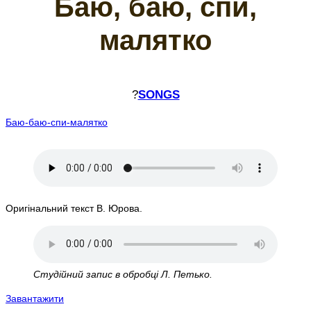
Баю, баю, спи,
малятко
?
SONGS
Баю-баю-спи-малятко
Оригінальний текст В. Юрова.
Студійний запис в обробці Л. Петько.
Завантажити