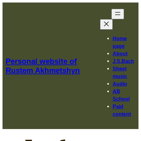
Перейти
к
содержимому
Home
page
About
Personal website of
J.S.Bach
Sheet
Rustem Akhmetshyn
music
Audio
AB
School
Paid
content