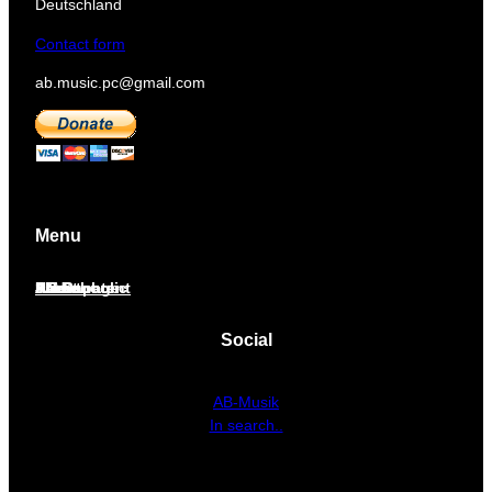
Deutschland
Contact form
ab.music.pc@gmail.com
Menu
Home page
About
J.S.Bach
Sheet music
Audio
AB School
Paid content
Social
AB-Musik
In search..