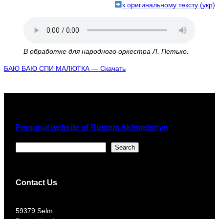
к оригинальному тексту (укр)
В обработке для народного оркестра Л. Петько.
БАЮ БАЮ СПИ МАЛЮТКА — Скачать
Personal website of Rustem Akhmetshyn
Поиск
Search
Contact Us
​59379 Selm