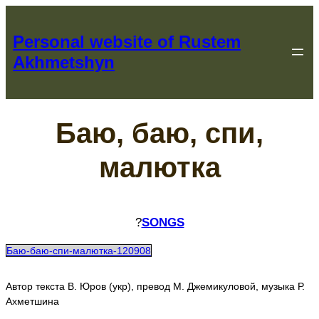
Перейти
к
Personal website of Rustem
содержимому
Akhmetshyn
Баю, баю, спи,
малютка
?
SONGS
Баю-баю-спи-малютка-120908
Автор текста В. Юров (укр), превод М. Джемикуловой, музыка Р.
Ахметшина