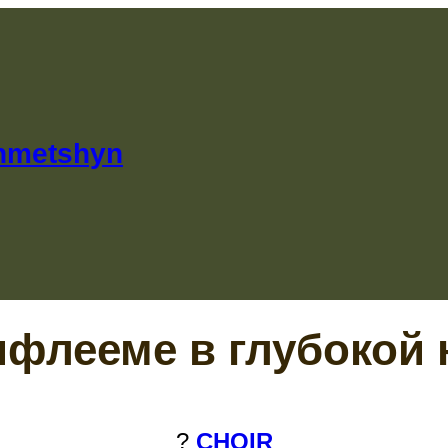
khmetshyn
ифлееме в глубокой 
?
CHOIR