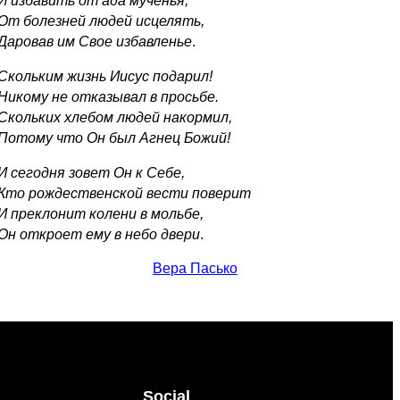
И избавить от ада мученья,
От болезней людей исцелять,
Даровав им Свое избавленье
.
Скольким жизнь Иисус подарил!
Никому не отказывал в просьбе.
Скольких хлебом людей накормил,
Потому что Он был Агнец Божий!
И сегодня зовет Он к Себе,
Кто рождественской вести поверит
И преклонит колени в мольбе,
Он откроет ему в небо двери
.
Вера Пасько
Social