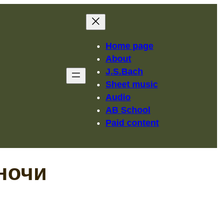
Home page
About
J.S.Bach
Sheet music
Audio
AB School
Paid content
ночи