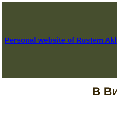
Перейти
к
содержимому
Personal website of Rustem A
В В