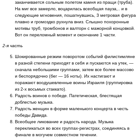
заканчивается сольным полетом камня из пращи (труба).
На миг все замерло, воцарилась всеобщая пауза,.. и в
следующие мгновения, пошатнувшись, 3 метровая фигура
плавно и громоздко рухнула вниз. Слышно похоронные
мотивы труб, тромбонов и валторн с мажорной концовкой.
Вот он переломный момент и окончание 1 части.
2-я часть
Шокированные резким поворотом событий филистимляне
в разной степени приходят в себя и пускаются на утек, —
сначала небольшими группами, затем все более массово
и беспорядочно (бег — 16 ноты). Их настигают и
поражают воодушевленные воины Израиля (группировка
из 2-х восьмых стаккато).
Радость воинов о победе. Патетическая, блестящая
доблестью музыка.
Радость женщин в форме маленького концерта в честь
победы Давида.
Всеобщее ликование и радость народа. Музыка
перекликаться во всех группах-регистрах, соединяясь в
финале в могучем совместном течении.