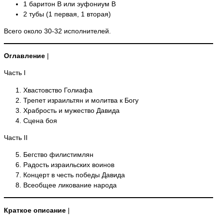
1 баритон B или эуфониум B
2 тубы (1 первая, 1 вторая)
Всего около 30-32 исполнителей.
Оглавление
|
Часть I
Хвастовство Голиафа
Трепет израильтян и молитва к Богу
Храбрость и мужество Давида
Сцена боя
Часть II
Бегство филистимлян
Радость израильских воинов
Концерт в честь победы Давида
Всеобщее ликование народа
Краткое описание
|