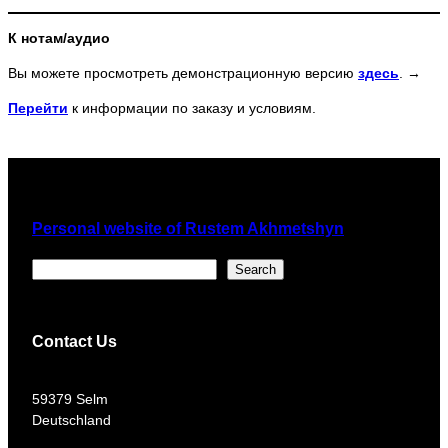
К нотам/аудио
Вы можете просмотреть демонстрационную версию
здесь
. →
Перейти
к информации по заказу и условиям.
Personal website of Rustem Akhmetshyn
Поиск
Search
Contact Us
​59379 Selm
Deutschland