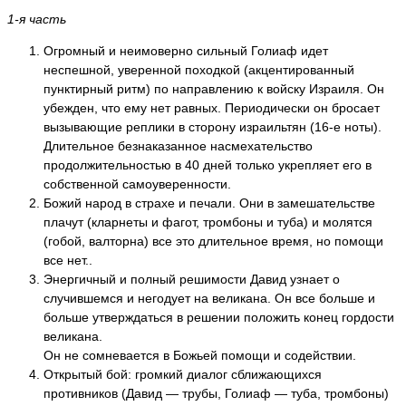
1-я часть
Огромный и неимоверно сильный Голиаф идет
неспешной, уверенной походкой (акцентированный
пунктирный ритм) по направлению к войску Израиля. Он
убежден, что ему нет равных. Периодически он бросает
вызывающие реплики в сторону израильтян (16-е ноты).
Длительное безнаказанное насмехательство
продолжительностью в 40 дней только укрепляет его в
собственной самоуверенности.
Божий народ в страхе и печали. Они в замешательстве
плачут (кларнеты и фагот, тромбоны и туба) и молятся
(гобой, валторна) все это длительное время, но помощи
все нет..
Энергичный и полный решимости Давид узнает о
случившемся и негодует на великана. Он все больше и
больше утверждаться в решении положить конец гордости
великана.
Он не сомневается в Божьей помощи и содействии.
Открытый бой: громкий диалог сближающихся
противников (Давид — трубы, Голиаф — туба, тромбоны)