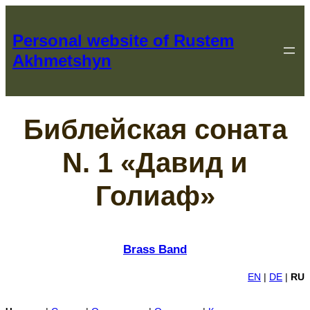
Перейти
к
Personal website of Rustem
содержимому
Akhmetshyn
Библейская соната
N. 1 «Давид и
Голиаф»
Brass Band
EN
|
DE
|
RU