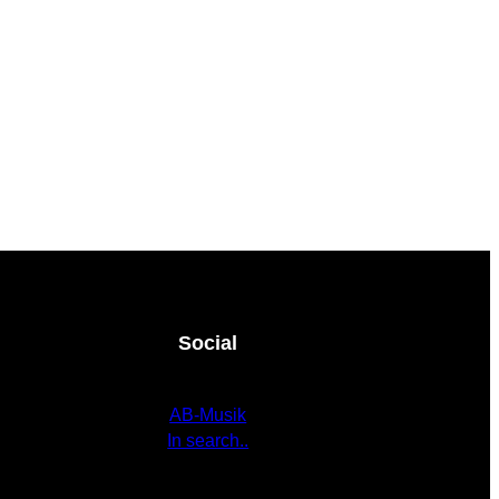
Social
AB-Musik
In search..