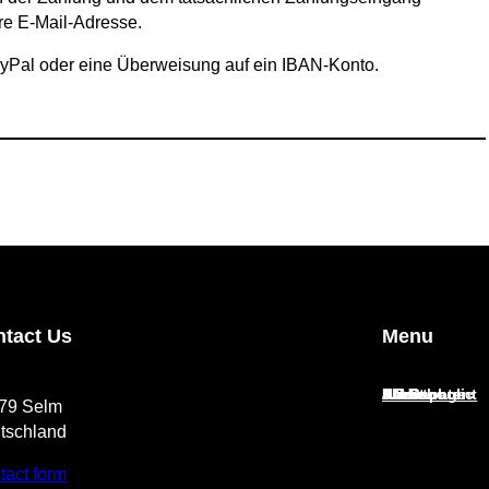
hre E-Mail-Adresse.
yPal oder eine Überweisung auf ein IBAN-Konto.
.
tact Us
Menu
Home page
About
J.S.Bach
Sheet music
Audio
AB School
Paid content
379 Selm
tschland
tact form