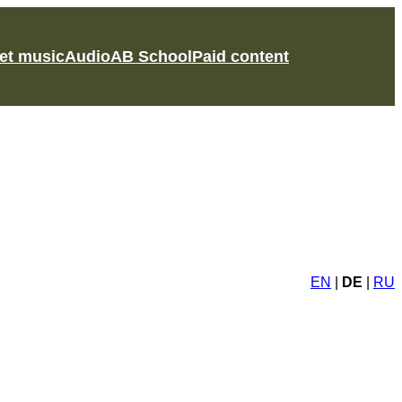
et music
Audio
AB School
Paid content
EN
|
DE
|
RU