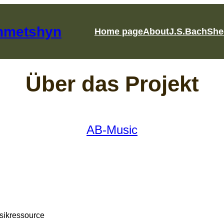
khmetshyn
Home page
About
J.S.Bach
She
Über das Projekt
AB-Music
usikressource