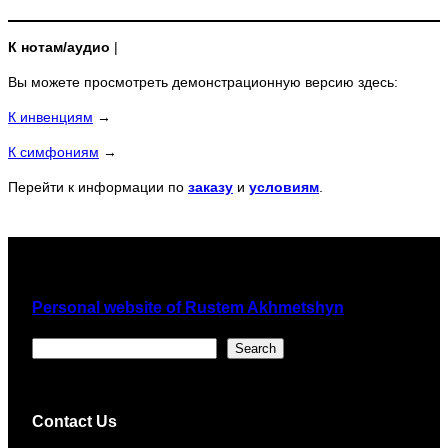
К нотам/аудио
|
Вы можете просмотреть демонстрационную версию здесь:
К инвенциям
→
К симфониям
→
Перейти к информации по
заказу
и
условиям
.
Personal website of Rustem Akhmetshyn
Поиск
Search
Contact Us