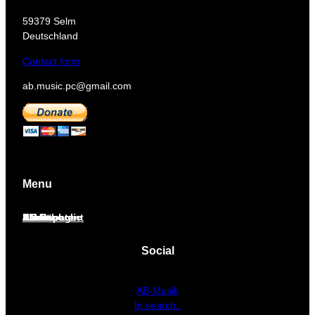
​59379 Selm
Deutschland
Contact form
ab.music.pc@gmail.com
Menu
Home page
About
J.S.Bach
Sheet music
Audio
AB School
Paid content
Social
AB-Musik
In search..