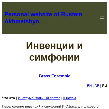
Перейти
к
Personal website of Rustem
содержимому
Akhmetshyn
Инвенции и
симфонии
Brass Ensemble
EN
|
DE
|
RU
Что это
|
Инструментальный состав
|
К нотам
Переложение инвенций и симфоний И.С.Баха для духового