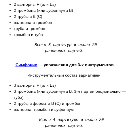
2 валторны F (или Es)
2 тромбона (или эуфониумa B)
2 трубы в B (C)
валторна и тромбон
труба и тромбон
тромбон и туба
Всего 6 партитур и около 20 

различных партий.
Симфонии
—
упражнения для 3
-х
инструментов
Инструментальный состав вариативен:
3 валторны F (или Es)
3 тромбона (или эуфониумa B, 3-я партия опционально —
туба)
2 трубы в формате B (C) и тромбон
валторна, тромбон и эуфониум
Всего 4 партитуры и около 20 

различных партий.