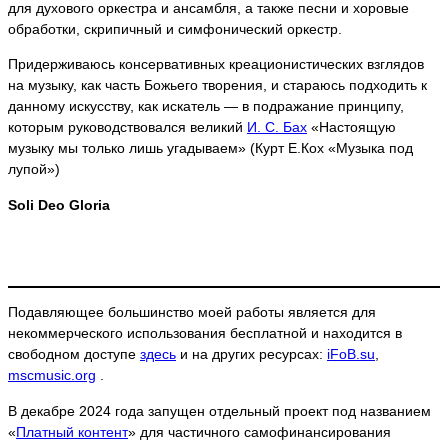
для духового оркестра и ансамбля, а также песни и хоровые
обработки, скрипичный и симфонический оркестр.
Придерживаюсь консервативных креационистических взглядов
на музыку, как часть Божьего творения, и стараюсь подходить к
данному искусству, как искатель — в подражание принципу,
которым руководствовался великий
И. С. Бах
«Настоящую
музыку мы только лишь угадываем» (Курт Е.Кох «Музыка под
лупой»)
Soli Deo Gloria
Подавляющее большинство моей работы является для
некоммерческого использования бесплатной и находится в
свободном доступе
здесь
и на других ресурсах:
iFoB.su
,
mscmusic.org
.
В декабре 2024 года запущен отдельный проект под названием
«
Платный контент
» для частичного самофинансирования